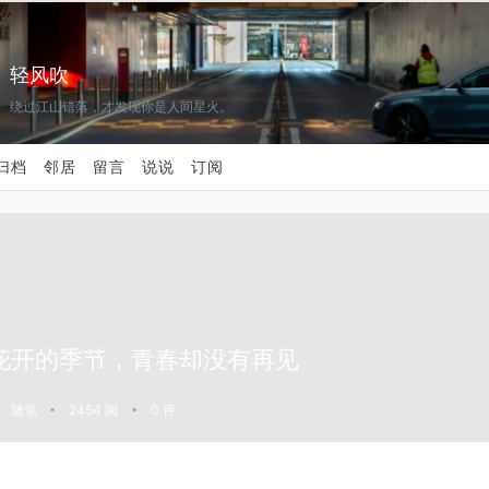
轻风吹
绕过江山错落，才发现你是人间星火。
归档
邻居
留言
说说
订阅
花开的季节，青春却没有再见
随笔
2454 阅
0 评
•
•