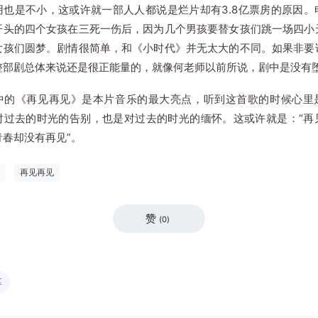
用也是不小，这或许就一部人人都说是烂片却有3.8亿票房的原因。
开头的四个女孩在三死一伤后，因为几个男孩要替女孩们跳一场四小
女孩们圆梦。剧情很简单，和《小时代》并无太大的不同。如果非要
整部剧总体来说还是很正能量的，就像何老师以前所说，剧中是没有
《再见再见》是本片音乐的最大亮点，听到这首歌的时候心里
对过去的时光的告别，也是对过去的时光的缅怀。这或许就是：“再
青春却没有再见”。
再见再见
赞
(
0
)
享