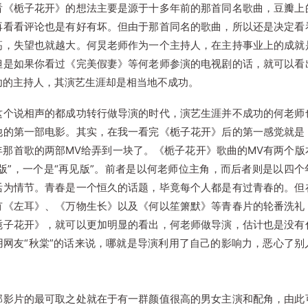
栀子花开》的想法主要是源于十多年前的那首同名歌曲，豆瓣上
再看看评论也是有好有坏。但由于那首同名的歌曲，所以还是决定看
高，失望也就越大。何炅老师作为一个主持人，在主持事业上的成就
但是如果你看过《完美假妻》等何老师参演的电视剧的话，就可以看
功的主持人，其演艺生涯却是相当地不成功。
说相声的都成功转行做导演的时代，演艺生涯并不成功的何老师
他的第一部电影。其实，在我一看完《栀子花开》后的第一感觉就是
年那首歌的两部MV给弄到一块了。《栀子花开》歌曲的MV有两个版
重版”，一个是“再见版”。前者是以何老师位主角，而后者则是以四个
活为情节。青春是一个恒久的话题，毕竟每个人都是有过青春的。但
有《左耳》、《万物生长》以及《何以笙箫默》等青春片的轮番洗礼
栀子花开》，就可以更加明显的看出，何老师做导演，估计也是没有
用网友“秋棠”的话来说，哪就是导演利用了自己的影响力，恶心了别
。
片的最可取之处就在于有一群颜值很高的男女主演和配角，由此