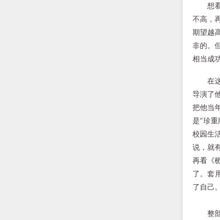
想看《
不高，
期望越
非的。
相当成
在这个
导演了
把他当
是“珍
校园生
说，就
再看《
了。套
了自己
整部影