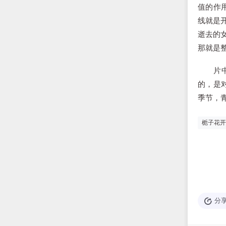
值的作
线就是
逝去的
那就是
片中的
的，是
季节，
栀子花开
分