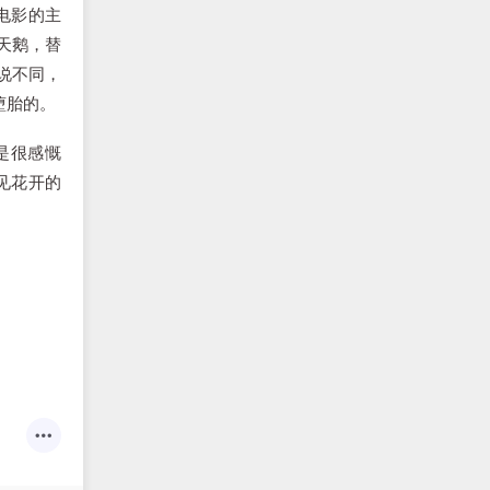
电影的主
天鹅，替
说不同，
堕胎的。
是很感慨
见花开的