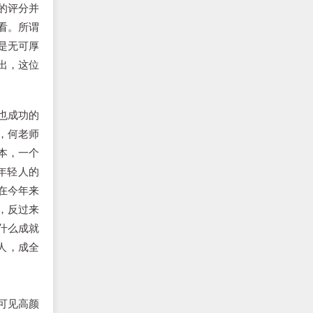
的评分并
看。所谓
是无可厚
出，这位
也成功的
，何老师
本，一个
年轻人的
在今年来
，反过来
什么成就
人，成全
可见高颜