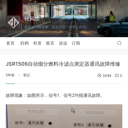
轻风吹
你多学一样本事，就会少说一句求人的话。
首页
归档
邻居
留言
说说
订阅
JSR1506自动馏分燃料冷滤点测定器通讯故障维修
5年前
笔记
•
3094
0
故障现象：如图所示，信号1、信号2均报通讯故障。