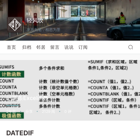
轻风吹
岁月为笔，相思为墨
首页
归档
邻居
留言
说说
订阅
记两条Excel函数
2年前
分享
2129 阅
0 评
•
•
•
DATEDIF