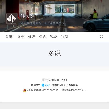
轻风吹
愿有岁月可回首，且以深情共白头。
首页
归档
邻居
留言
说说
订阅
多说
Copyright©2015-2024
甘公网安备62100202000595
陇ICP备15002311号-1.